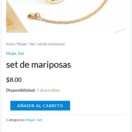
Inicio
/
Mujer
/
Set
/ set de mariposas
Mujer
,
Set
set de mariposas
$
8.00
Disponibilidad:
1 disponibles
set
AÑADIR AL CARRITO
de
mariposas
Categorías:
Mujer
,
Set
cantidad