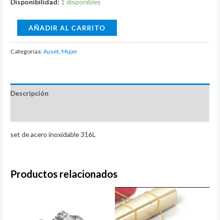
Disponibilidad:
1 disponibles
pulsera
AÑADIR AL CARRITO
auset
cantidad
Categorías:
Auset
,
Mujer
Descripción
Valoraciones (0)
set de acero inoxidable 316L
Productos relacionados