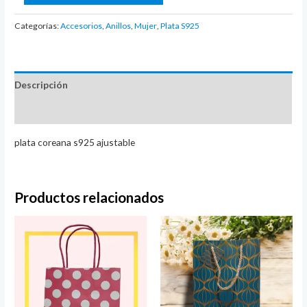
giratorio
(ajustable)
Categorías:
Accesorios
,
Anillos
,
Mujer
,
Plata S925
flor
y
abeja
Descripción
(verde
con
Valoraciones (0)
blanco)
plata coreana s925 ajustable
cantidad
Productos relacionados