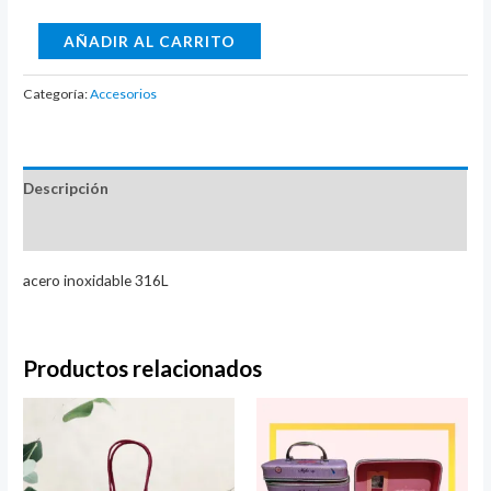
aretes
AÑADIR AL CARRITO
en
forma
Categoría:
Accesorios
de
gota
cantidad
Descripción
Valoraciones (0)
acero inoxidable 316L
Productos relacionados