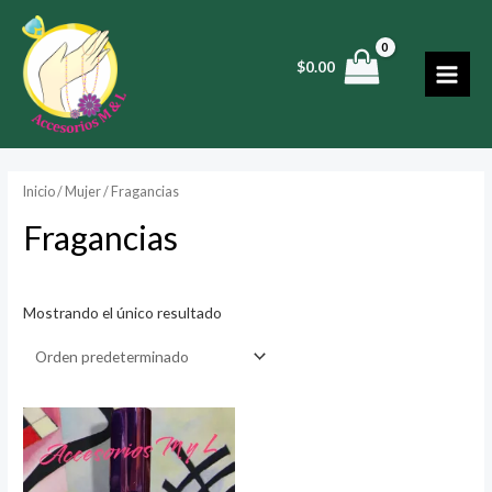
Ir
al
$
0.00
contenido
MAI
MEN
Inicio
/
Mujer
/ Fragancias
Fragancias
Mostrando el único resultado