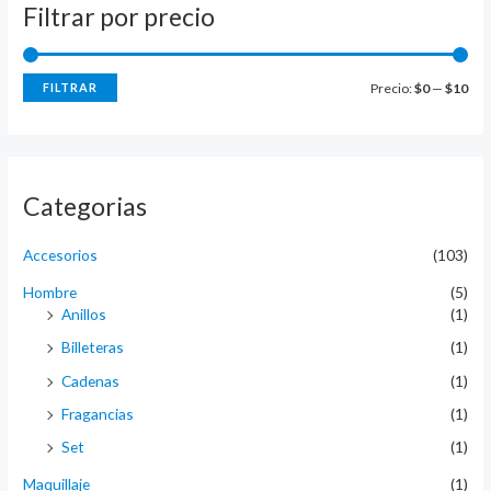
Filtrar por precio
P
P
FILTRAR
Precio:
$0
—
$10
r
r
e
e
c
c
Categorias
i
i
o
o
Accesorios
(103)
m
m
Hombre
(5)
í
á
Anillos
(1)
n
x
Billeteras
(1)
i
i
Cadenas
(1)
m
m
Fragancias
(1)
o
o
Set
(1)
Maquillaje
(1)