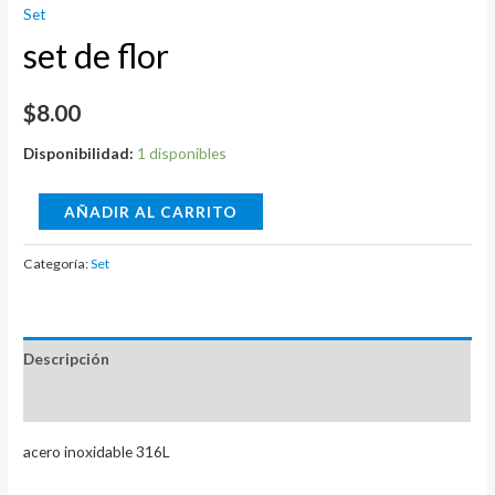
Set
set de flor
$
8.00
Disponibilidad:
1 disponibles
set
AÑADIR AL CARRITO
de
flor
Categoría:
Set
cantidad
Descripción
Valoraciones (0)
acero inoxidable 316L