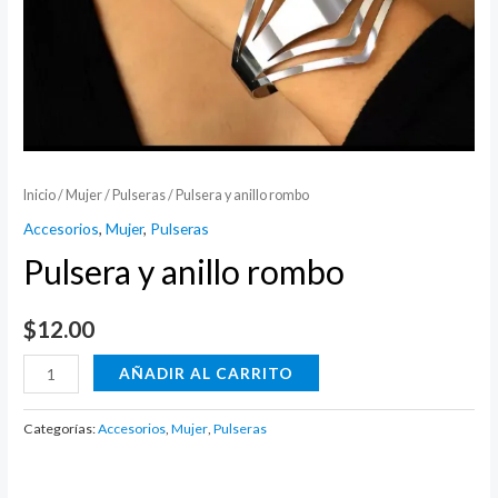
Inicio
/
Mujer
/
Pulseras
/ Pulsera y anillo rombo
Accesorios
,
Mujer
,
Pulseras
Pulsera y anillo rombo
$
12.00
Pulsera
AÑADIR AL CARRITO
y
anillo
Categorías:
Accesorios
,
Mujer
,
Pulseras
rombo
cantidad