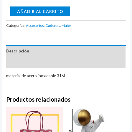
Cadena
AÑADIR AL CARRITO
tipo
egipcia
Categorías:
Accesorios
,
Cadenas
,
Mujer
cantidad
Descripción
Valoraciones (0)
material de acero inoxidable 316L
Productos relacionados