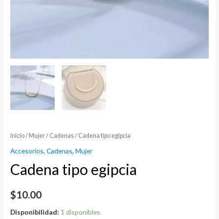
Inicio
/
Mujer
/
Cadenas
/ Cadena tipo egipcia
Accesorios
,
Cadenas
,
Mujer
Cadena tipo egipcia
$
10.00
Disponibilidad:
1 disponibles