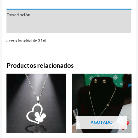
cantidad
Descripción
Valoraciones (0)
acero inoxidable 316L
Productos relacionados
AGOTADO