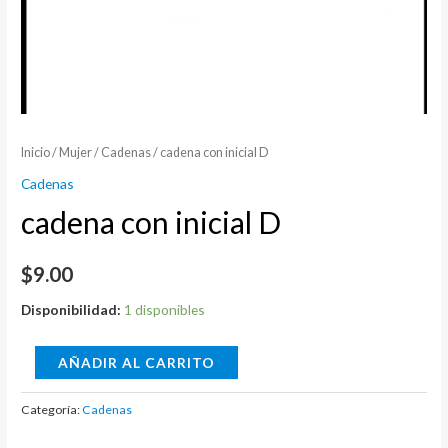
Inicio
/
Mujer
/
Cadenas
/ cadena con inicial D
Cadenas
cadena con inicial D
$
9.00
Disponibilidad:
1 disponibles
cadena
AÑADIR AL CARRITO
con
inicial
Categoría:
Cadenas
D