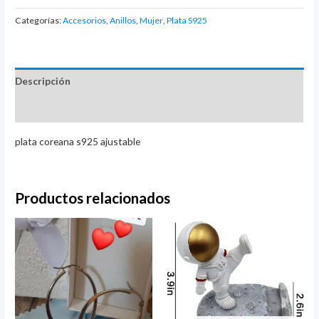
giratorio
(Ajustable)
Categorías:
Accesorios
,
Anillos
,
Mujer
,
Plata S925
flor
y
abeja
Descripción
(rosada
con
Valoraciones (0)
blanco)
plata coreana s925 ajustable
cantidad
Productos relacionados